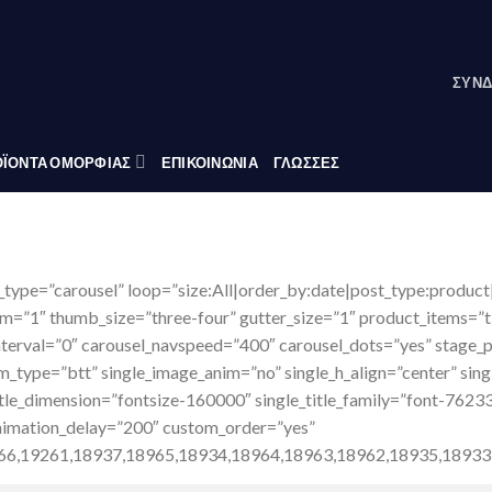
ΣΎΝΔ
ΪΟΝΤΑ ΟΜΟΡΦΙΑΣ
ΕΠΙΚΟΙΝΩΝΙΑ
ΓΛΏΣΣΕΣ
_type=”carousel” loop=”size:All|order_by:date|post_type:product
m=”1″ thumb_size=”three-four” gutter_size=”1″ product_items=”ti
interval=”0″ carousel_navspeed=”400″ carousel_dots=”yes” stage_p
im_type=”btt” single_image_anim=”no” single_h_align=”center” sin
title_dimension=”fontsize-160000″ single_title_family=”font-7623
_animation_delay=”200″ custom_order=”yes”
966,19261,18937,18965,18934,18964,18963,18962,18935,18933