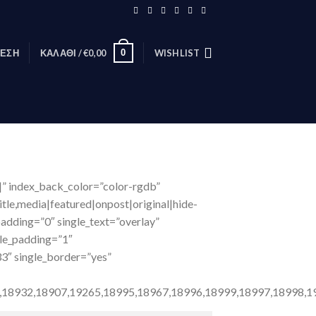
0
ΕΣΗ
ΚΑΛΆΘΙ /
€
0,00
WISHLIST
|” index_back_color=”color-rgdb”
tle,media|featured|onpost|original|hide-
adding=”0″ single_text=”overlay”
gle_padding=”1″
33″ single_border=”yes”
,18932,18907,19265,18995,18967,18996,18999,18997,18998,1