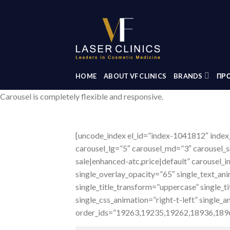
Skip
to
content
HOME
ABOUT VF CLINICS
BRANDS
ΠΡΟ
Carousel is completely flexible and responsive.
[uncode_index el_id=”index-1041812″ index
carousel_lg=”5″ carousel_md=”3″ carousel_s
sale|enhanced-atc,price|default” carousel_
single_overlay_opacity=”65″ single_text_an
single_title_transform=”uppercase” single_
single_css_animation=”right-t-left” single
order_ids=”19263,19235,19262,18936,18