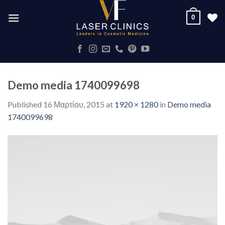
Skip
0
to
content
Demo media 1740099698
Published
16 Μαρτίου, 2015
at
1920 × 1280
in
Demo media
1740099698