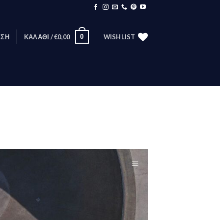
0
ΕΣΗ
ΚΑΛΆΘΙ /
€
0,00
WISHLIST