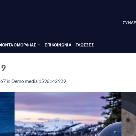
ΣΎΝΔ
ΪΟΝΤΑ ΟΜΟΡΦΙΑΣ
ΕΠΙΚΟΙΝΩΝΙΑ
ΓΛΏΣΣΕΣ
29
067
in
Demo media 1596142929