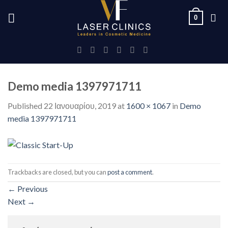
Skip
0
to
content
Demo media 1397971711
Published
22 Ιανουαρίου, 2019
at
1600 × 1067
in
Demo
media 1397971711
Trackbacks are closed, but you can
post a comment
.
←
Previous
Next
→