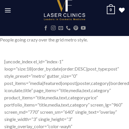
Skip
0
to
content
People going crazy over the grid metro style.
[uncode_index el_id=”index-1″
loop=”size:18|order_by:date|order:DESC|post_type:post”
style_preset=”metro” gutter_size=”0″
post_items=”media|featured|onpost|poster,category|bordered|
icon,date,title” page_items=”title,media,text,category”
product_items=”title,media,text,category,price”
portfolio_items=”title,media,text,category” screen_lg=”960″
screen_md=”770″ screen_sm=”640″ single_text=”overlay”
single_width=”3″ single_height=”3″
single_overlay_color=”color-wayh”