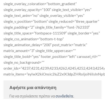
single_overlay_coloration=”bottom_gradient”
single_overlay_opacity=”100″ single_text_visible=”yes”
single_text_anim=”no” single_overlay_visible=”yes”
single_v_position=”bottom” single_reduced=”three_quarter”
single_padding=”2″ single_title_family=”font-762333″
single_title_space=”fontspace-111509″ single_border=”yes”
single_css_animation=”bottom-t-top”
single_animation_delay=”200″ post_matrix=”matrix”
matrix_amount=”3″ single_title_uppercase=””
single_title_bold=”yes” footer_position=”left” carousel_rtl=””
single_no_background=””
order_ids=”4237,4231,4239,4233,4262,4245,4252,4243,4254
matrix_items=”eyIwX2kiOnsic2luZ2xlX3dpZHRoIjoiNiIsInN
Αφήστε μια απάντηση
Για να σχολιάσετε πρέπει να
συνδεθείτε
.