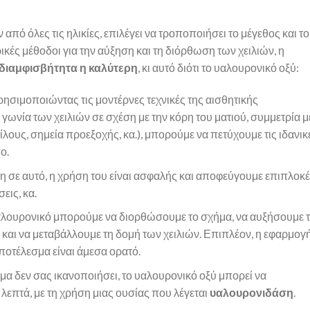
από όλες τις ηλικίες, επιλέγει να τροποποιήσει το μέγεθος και το
ικές μέθοδοι για την αύξηση και τη διόρθωση των χειλιών, η
 αδιαμφισβήτητα η καλύτερη
, κι αυτό διότι το υαλουρονικό οξύ:
Χρησιμοποιώντας τις μοντέρνες τεχνικές της αισθητικής
γωνία των χειλιών σε σχέση με την κόρη του ματιού, συμμετρία μ
ους, σημεία προεξοχής, κα.), μπορούμε να πετύχουμε τις ιδανικ
ο.
ρη σε αυτό, η χρήση του είναι ασφαλής και αποφεύγουμε επιπλοκ
εις, κα.
υαλουρονικό μπορούμε να διορθώσουμε το σχήμα, να αυξήσουμε 
ς και να μεταβάλλουμε τη δομή των χειλιών. Επιπλέον, η εφαρμογ
αποτέλεσμα είναι άμεσα ορατό.
σμα δεν σας ικανοποιήσει, το υαλουρονικό οξύ μπορεί να
λεπτά, με τη χρήση μιας ουσίας που λέγεται
υαλουρονιδάση
.