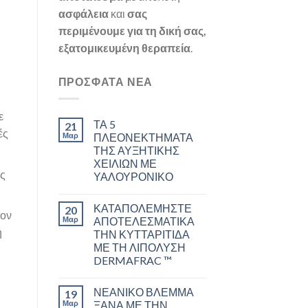
ασφάλεια
και
σας
περιμένουμε για τη δική σας,
εξατομικευμένη θεραπεία
.
ΠΡΌΣΦΑΤΑ ΝΈΑ
ε
ΤΑ 5
21
ές
Μαρ
ΠΛΕΟΝΕΚΤΗΜΑΤΑ
ΤΗΣ ΑΥΞΗΤΙΚΗΣ
ΧΕΙΛΙΩΝ ΜΕ
ές
ΥΑΛΟΥΡΟΝΙΚΟ
ΚΑΤΑΠΟΛΕΜΗΣΤΕ
20
τον
Μαρ
ΑΠΟΤΕΛΕΣΜΑΤΙΚΑ
ή
ΤΗΝ ΚΥΤΤΑΡΙΤΙΔΑ
ΜΕ ΤΗ ΛΙΠΟΛΥΣΗ
DERMAFRAC ™
ΝΕΑΝΙΚΟ ΒΛΕΜΜΑ
19
Μαρ
ΞΑΝΑ ΜΕ ΤΗΝ