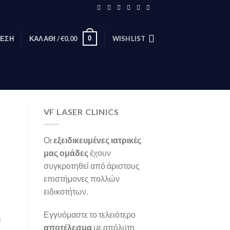
0
ΕΣΗ
ΚΑΛΆΘΙ /
€
0,00
WISHLIST
VF LASER CLINICS
Οι
εξειδικευμένες ιατρικές
μας ομάδες
έχουν
συγκροτηθεί από άριστους
επιστήμονες πολλών
ειδικοτήτων.
Εγγυόμαστε το τελειότερο
ι
αποτέλεσμα
με απόλυτη