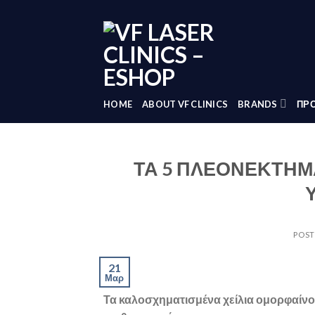
Skip
to
content
HOME
ABOUT VF CLINICS
BRANDS
ΠΡΟ
ΤΑ 5 ΠΛΕΟΝΕΚΤΗΜΑ
POS
21
Μαρ
Τα καλοσχηματισμένα χείλια ομορφαίνο