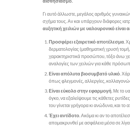
αισθησιασμό.
Γι αυτό άλλωστε, μεγάλος αριθμός γυναικών 
σχήμα τους. Αν και υπάρχουν διάφορες ιατρ
αυξητική χειλιών με υαλουρονικό είναι
Προσφέρει εξαιρετικό αποτέλεσμα
. 
δερματολογίας (μαθηματική χρυσή τομή, 
χαρακτηριστικά προσώπου, τόξο άνω χείλ
αναλογίες των χειλιών για κάθε πρόσωπ
Είναι απόλυτα βιοσυμβατό
υλικό
. Χά
όπως φλεγμονές, αλλεργίες, κολλαγονώσ
Είναι εύκολο στην εφαρμογή
. Με το 
όγκο, να εξαλείψουμε τις κάθετες ρυτίδε
του γίνεται γρήγορα κι ανώδυνα, και το 
Έχει αντίδοτο
. Ακόμα κι αν το αποτέλε
απομακρυνθεί με ασφάλεια μέσα σε λίγα 